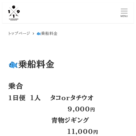
MENU
トップページ
乗船料金
乗船料金
乗合
1日便 １人
タコorタチウオ
9,000
円
青物ジギング
１１,000
円